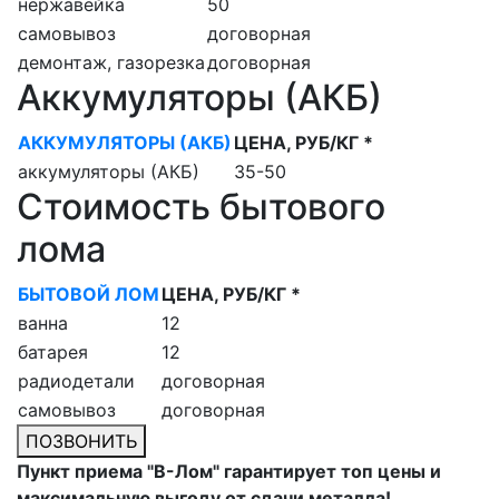
нержавейка
50
самовывоз
договорная
демонтаж, газорезка
договорная
Аккумуляторы (АКБ)
АККУМУЛЯТОРЫ (АКБ)
ЦЕНА, РУБ/КГ *
аккумуляторы (АКБ)
35-50
Стоимость бытового
лома
БЫТОВОЙ ЛОМ
ЦЕНА, РУБ/КГ *
ванна
12
батарея
12
радиодетали
договорная
самовывоз
договорная
ПОЗВОНИТЬ
Пункт приема "В-Лом" гарантирует топ цены и
максимальную выгоду от сдачи металла!